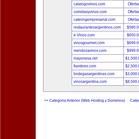
catalogovinos.com
Oferta
comidasyvinos.com
Oferta
cateringempresarial.com
Oferta
restaurantesargentinos.com
$580.
e-Vinos.com
$650.
vinosgourmet.com
$699.
mendozavinos.com
$999.
mayonesa.net
$1,500
fiambres.com
$2,500
bodegasargentinas.com
$3,000
vinosargentina.com
$8,500
<< Categoria Anterior (Web Hosting y Dominios)
Categ