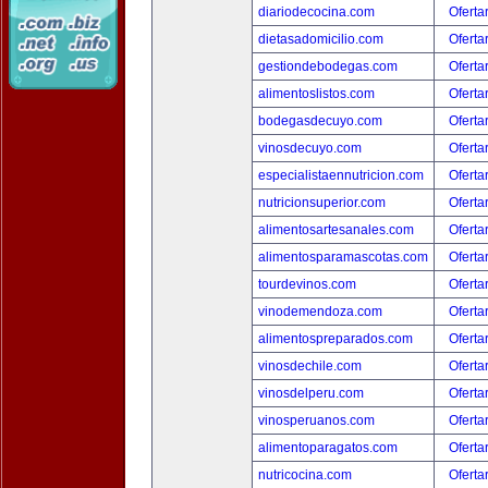
diariodecocina.com
Oferta
dietasadomicilio.com
Oferta
gestiondebodegas.com
Oferta
alimentoslistos.com
Oferta
bodegasdecuyo.com
Oferta
vinosdecuyo.com
Oferta
especialistaennutricion.com
Oferta
nutricionsuperior.com
Oferta
alimentosartesanales.com
Oferta
alimentosparamascotas.com
Oferta
tourdevinos.com
Oferta
vinodemendoza.com
Oferta
alimentospreparados.com
Oferta
vinosdechile.com
Oferta
vinosdelperu.com
Oferta
vinosperuanos.com
Oferta
alimentoparagatos.com
Oferta
nutricocina.com
Oferta