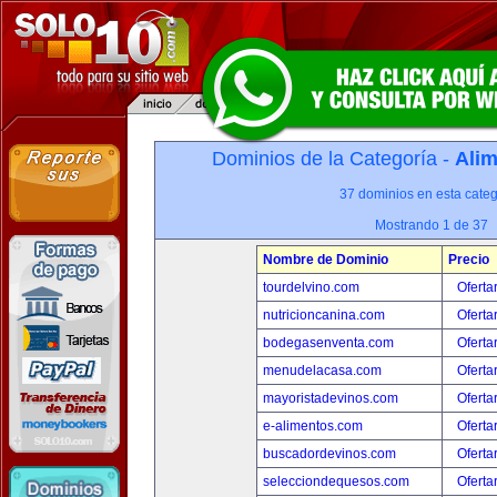
Dominios de la Categoría -
Alim
37 dominios en esta categ
Mostrando 1 de 37
Nombre de Dominio
Precio
tourdelvino.com
Oferta
nutricioncanina.com
Oferta
bodegasenventa.com
Oferta
menudelacasa.com
Oferta
mayoristadevinos.com
Oferta
e-alimentos.com
Oferta
buscadordevinos.com
Oferta
selecciondequesos.com
Oferta