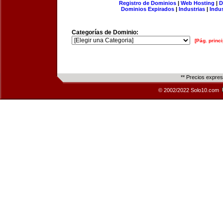
Registro de Dominios
|
Web Hosting
|
D
Dominios Expirados
|
Industrias
|
Indu
Categorías de Dominio:
[Pág. princi
** Precios expre
© 2002/2022 Solo10.com