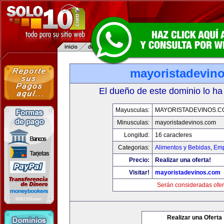
mayoristadevin
El dueño de este dominio lo ha
Mayusculas:
MAYORISTADEVINOS.C
Minusculas:
mayoristadevinos.com
Longitud:
16 caracteres
Categorias:
Alimentos y Bebidas
,
Emp
Precio:
Realizar una oferta!
Visitar!
mayoristadevinos.com
Serán consideradas ofer
Realizar una Oferta