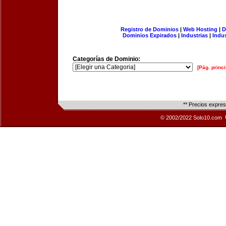
Registro de Dominios
|
Web Hosting
|
D
Dominios Expirados
|
Industrias
|
Indu
Categorías de Dominio:
[Pág. princi
** Precios expre
© 2002/2022 Solo10.com