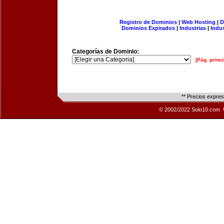
Registro de Dominios
|
Web Hosting
|
D
Dominios Expirados
|
Industrias
|
Indu
Categorías de Dominio:
[Pág. princi
** Precios expre
© 2002/2022 Solo10.com