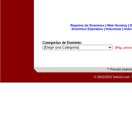
Registro de Dominios
|
Web Hosting
|
D
Dominios Expirados
|
Industrias
|
Indu
Categorías de Dominio:
[Pág. princi
** Precios expre
© 2002/2022 Solo10.com