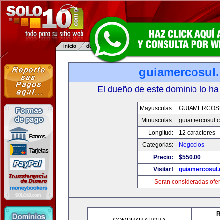
guiamercosul
El dueño de este dominio lo ha
Mayusculas:
GUIAMERCOS
Minusculas:
guiamercosul.
Longitud:
12 caracteres
Categorias:
Negocios
Precio:
$550.00
Visitar!
guiamercosul
Serán consideradas ofer
R