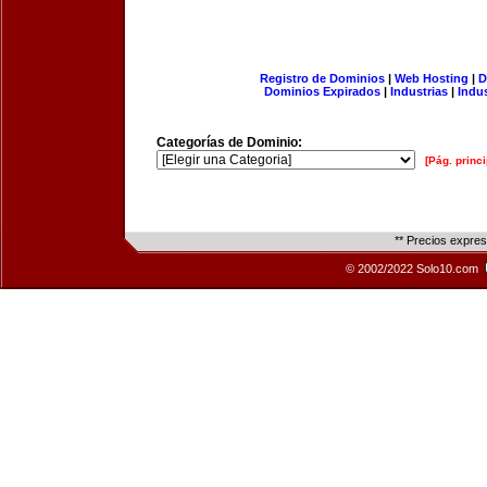
Registro de Dominios
|
Web Hosting
|
D
Dominios Expirados
|
Industrias
|
Indu
Categorías de Dominio:
[Pág. princi
** Precios expre
© 2002/2022 Solo10.com