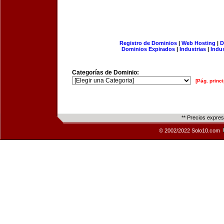
Registro de Dominios
|
Web Hosting
|
D
Dominios Expirados
|
Industrias
|
Indu
Categorías de Dominio:
[Pág. princi
** Precios expre
© 2002/2022 Solo10.com