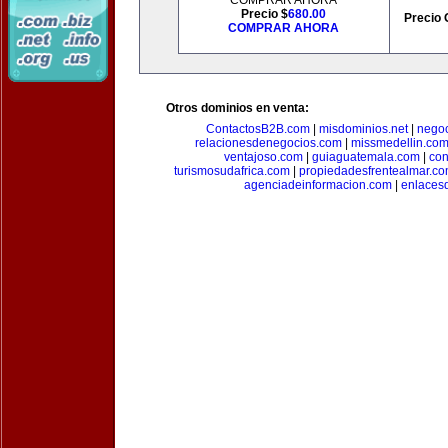
COMPRAR AHORA
Precio $
680.00
Precio 
COMPRAR AHORA
Otros dominios en venta:
ContactosB2B.com
|
misdominios.net
|
negoc
relacionesdenegocios.com
|
missmedellin.co
ventajoso.com
|
guiaguatemala.com
|
con
turismosudafrica.com
|
propiedadesfrentealmar.c
agenciadeinformacion.com
|
enlaces