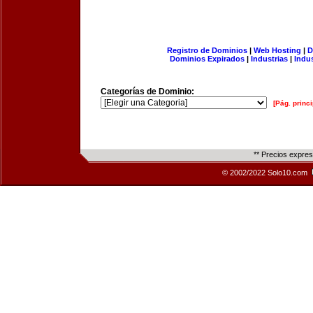
Registro de Dominios
|
Web Hosting
|
D
Dominios Expirados
|
Industrias
|
Indu
Categorías de Dominio:
[Pág. princi
** Precios expre
© 2002/2022 Solo10.com