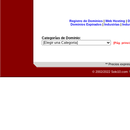
Registro de Dominios
|
Web Hosting
|
D
Dominios Expirados
|
Industrias
|
Indu
Categorías de Dominio:
[Pág. princi
** Precios expre
© 2002/2022 Solo10.com