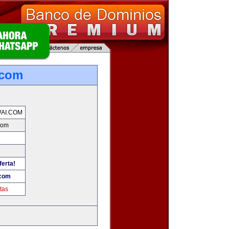
.com
AI.COM
com
ferta!
.com
tas