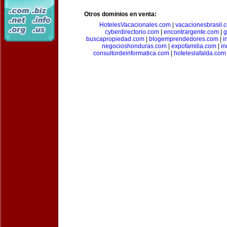
Otros dominios en venta:
HotelesVacacionales.com
|
vacacionesbrasil.
cyberdirectorio.com
|
encontrargente.com
|
g
buscapropiedad.com
|
blogemprendedores.com
|
i
negocioshonduras.com
|
expofamilia.com
|
in
consultordeinformatica.com
|
hoteleslafalda.com