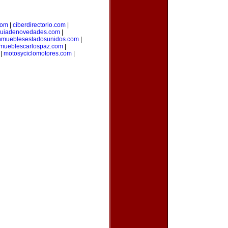
com
|
ciberdirectorio.com
|
uiadenovedades.com
|
nmueblesestadosunidos.com
|
mueblescarlospaz.com
|
|
motosyciclomotores.com
|