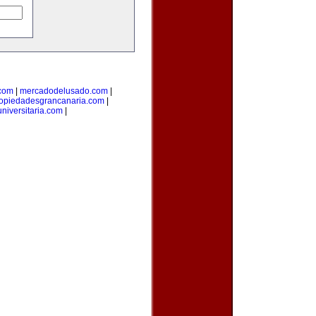
.com
|
mercadodelusado.com
|
opiedadesgrancanaria.com
|
niversitaria.com
|