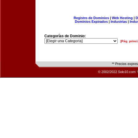
Registro de Dominios
|
Web Hosting
|
D
Dominios Expirados
|
Industrias
|
Indu
Categorías de Dominio:
[Pág. princi
** Precios expre
© 2002/2022 Solo10.com