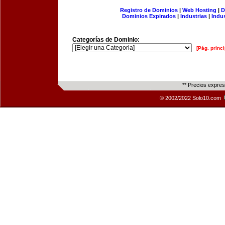
Registro de Dominios
|
Web Hosting
|
D
Dominios Expirados
|
Industrias
|
Indu
Categorías de Dominio:
[Pág. princi
** Precios expre
© 2002/2022 Solo10.com