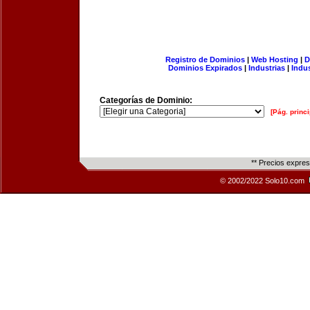
Registro de Dominios
|
Web Hosting
|
D
Dominios Expirados
|
Industrias
|
Indu
Categorías de Dominio:
[Pág. princi
** Precios expre
© 2002/2022 Solo10.com