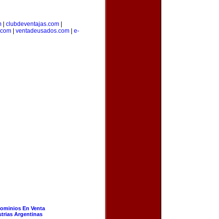
m
|
clubdeventajas.com
|
.com
|
ventadeusados.com
|
e-
ominios En Venta
strias Argentinas