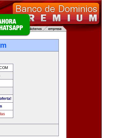
om
.COM
m
oferta!
om
tas