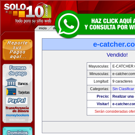
e-catcher.c
Vendido!
Mayusculas:
E-CATCHER
Minusculas:
e-catcher.co
Longitud:
9 caracteres
Categorias:
Sin Clasificar
Precio:
Realizar una 
Visitar!
e-catcher.c
Serán consideradas ofer