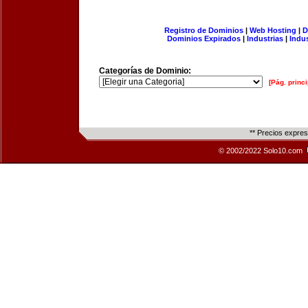
Registro de Dominios
|
Web Hosting
|
D
Dominios Expirados
|
Industrias
|
Indu
Categorías de Dominio:
[Pág. princi
** Precios expre
© 2002/2022 Solo10.com