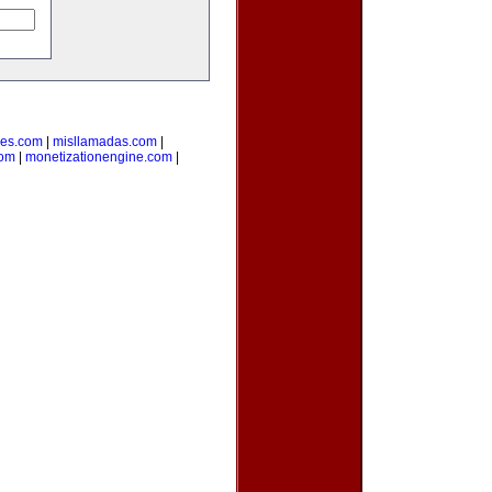
des.com
|
misllamadas.com
|
com
|
monetizationengine.com
|