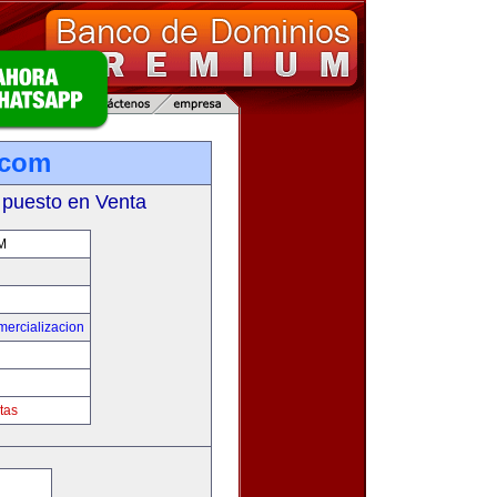
.com
 puesto en Venta
M
mercializacion
tas