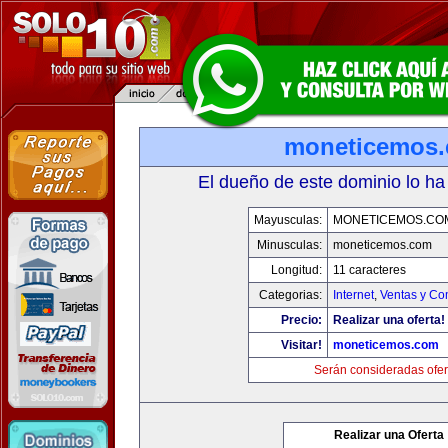
moneticemos
El dueño de este dominio lo ha
Mayusculas:
MONETICEMOS.CO
Minusculas:
moneticemos.com
Longitud:
11 caracteres
Categorias:
Internet
,
Ventas y Co
Precio:
Realizar una oferta!
Visitar!
moneticemos.com
Serán consideradas ofer
Realizar una Oferta