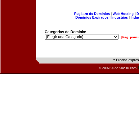
Registro de Dominios
|
Web Hosting
|
D
Dominios Expirados
|
Industrias
|
Indu
Categorías de Dominio:
[Pág. princi
** Precios expre
© 2002/2022 Solo10.com