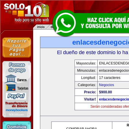
enlacesdenegoc
El dueño de este dominio lo ha
Mayusculas:
ENLACESDENEG
Minusculas:
enlacesdenegocio
Longitud:
17 caracteres
Categorias:
Negocios
Precio:
$900.00
Visitar!
enlacesdenegoci
Serán consideradas ofer
R