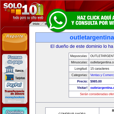
outletargentin
El dueño de este dominio lo ha
Mayusculas:
OUTLETARGENT
Minusculas:
outletargentina.
Longitud:
15 caracteres
Categorias:
Ventas y Comerci
Precio:
$985.00
Visitar!
outletargentina
Serán consideradas ofer
R