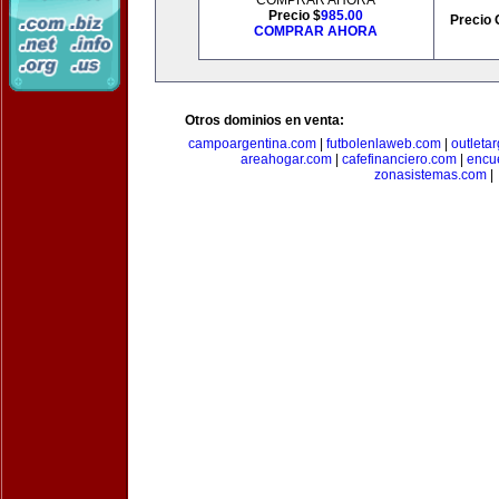
COMPRAR AHORA
Precio $
985.00
Precio 
COMPRAR AHORA
Otros dominios en venta:
campoargentina.com
|
futbolenlaweb.com
|
outleta
areahogar.com
|
cafefinanciero.com
|
encu
zonasistemas.com
|