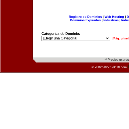
Registro de Dominios
|
Web Hosting
|
D
Dominios Expirados
|
Industrias
|
Indu
Categorías de Dominio:
[Pág. princi
** Precios expre
© 2002/2022 Solo10.com