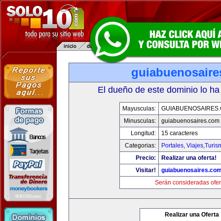
guiabuenosaire
El dueño de este dominio lo ha
Mayusculas:
GUIABUENOSAIRES
Minusculas:
guiabuenosaires.com
Longitud:
15 caracteres
Categorias:
Portales
,
Viajes,Turi
Precio:
Realizar una oferta!
Visitar!
guiabuenosaires.co
Serán consideradas ofer
Realizar una Oferta