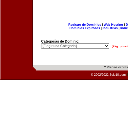
Registro de Dominios
|
Web Hosting
|
D
Dominios Expirados
|
Industrias
|
Indu
Categorías de Dominio:
[Pág. princi
** Precios expre
© 2002/2022 Solo10.com