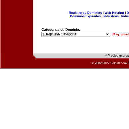
Registro de Dominios
|
Web Hosting
|
D
Dominios Expirados
|
Industrias
|
Indu
Categorías de Dominio:
[Pág. princi
** Precios expre
© 2002/2022 Solo10.com