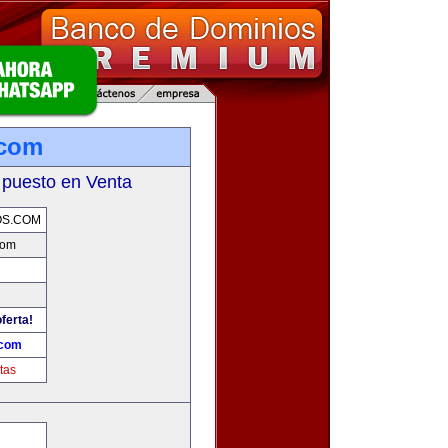
.com
 puesto en Venta
OS.COM
com
ferta!
.com
tas