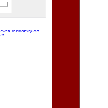
ios.com
|
destinosdeviaje.com
com
|