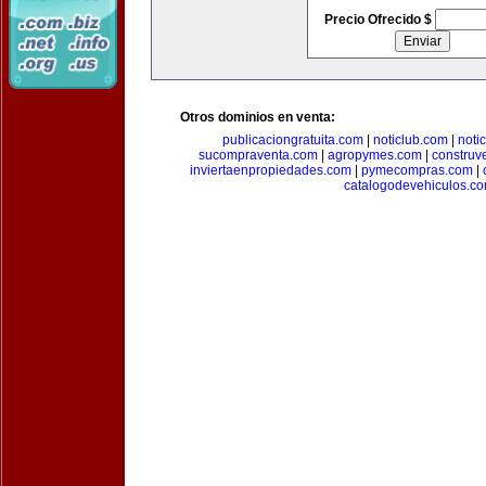
Precio Ofrecido $
Otros dominios en venta:
publicaciongratuita.com
|
noticlub.com
|
noti
sucompraventa.com
|
agropymes.com
|
construv
inviertaenpropiedades.com
|
pymecompras.com
|
catalogodevehiculos.c