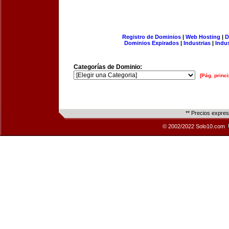
Registro de Dominios
|
Web Hosting
|
D
Dominios Expirados
|
Industrias
|
Indu
Categorías de Dominio:
[Pág. princi
** Precios expre
© 2002/2022 Solo10.com