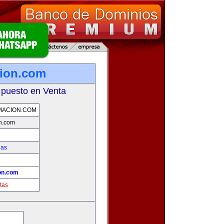
cion.com
 puesto en Venta
MACION.COM
on.com
ias
!
on.com
tas