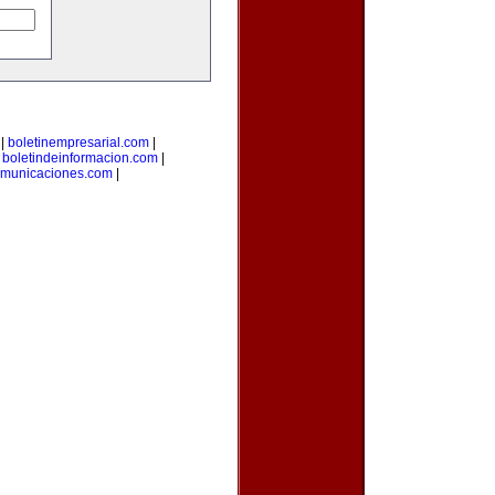
|
boletinempresarial.com
|
|
boletindeinformacion.com
|
omunicaciones.com
|