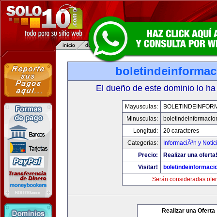
boletindeinforma
El dueño de este dominio lo ha
Mayusculas:
BOLETINDEINFOR
Minusculas:
boletindeinformaci
Longitud:
20 caracteres
Categorias:
InformaciÃ³n y Notic
Precio:
Realizar una oferta
Visitar!
boletindeinformaci
Serán consideradas ofer
Realizar una Oferta