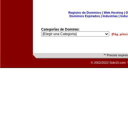
Registro de Dominios
|
Web Hosting
|
D
Dominios Expirados
|
Industrias
|
Indu
Categorías de Dominio:
[Pág. princi
** Precios expre
© 2002/2022 Solo10.com